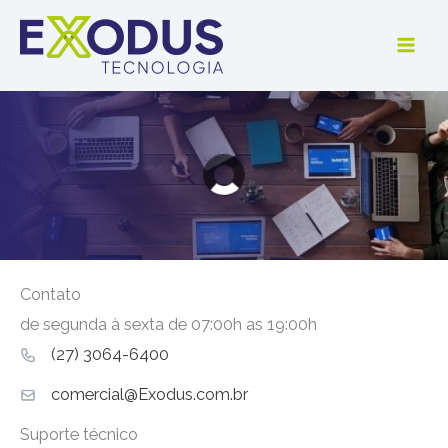
Ir
para
o
conteúdo
Apresentação
Para solicitar uma apresentação, preencha os dados
abaixo e logo entraremos em contato
Contato
de segunda à sexta de 07:00h as 19:00h
(27) 3064-6400
comercial@Exodus.com.br
Suporte técnico